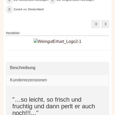
Zurück zu: Deutschland
Weingut
Bischo
Ehrhart
Pinot
Crémant
Sekt
Hersteller:
Rosé
brut
Brut,
nature
0,75
0,75
l
l
Beschreibung
Kundenrezensionen
"…so leicht, so frisch und
fruchtig und dann perlt er auch
noch!!!..."