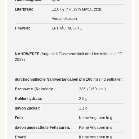
Literpreis:
12,67 € inkl. 19% MwSt., zzgl.
Versandkosten
Hinweis:
ENTHÄLT SULFITE
NÄHRWERTE
(Angabe lt Flaschenetikett des Herstellers bei JG
2023)
durchschnittliche Nährwertangaben
pro 100 ml
sind enthalten:
Brennwert (Kalorien):
286 kJ (69 kcal)
Kohlenhydrate:
2,5 g
davon Zucker:
1,1 g
Fett:
Keine Angaben in g
davon ungesättigte Fettsäuren:
Keine Angaben in g
Eiweiß:
Keine Angaben in g