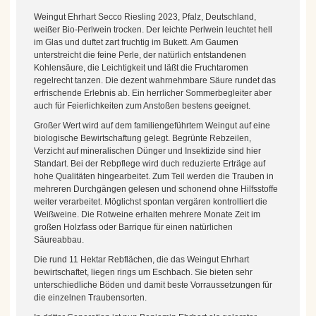
Weingut Ehrhart Secco Riesling 2023, Pfalz, Deutschland,
weißer Bio-Perlwein trocken. Der leichte Perlwein leuchtet hell
im Glas und duftet zart fruchtig im Bukett. Am Gaumen
unterstreicht die feine Perle, der natürlich entstandenen
Kohlensäure, die Leichtigkeit und läßt die Fruchtaromen
regelrecht tanzen. Die dezent wahrnehmbare Säure rundet das
erfrischende Erlebnis ab. Ein herrlicher Sommerbegleiter aber
auch für Feierlichkeiten zum Anstoßen bestens geeignet.
Großer Wert wird auf dem familiengeführtem Weingut auf eine
biologische Bewirtschaftung gelegt. Begrünte Rebzeilen,
Verzicht auf mineralischen Dünger und Insektizide sind hier
Standart. Bei der Rebpflege wird duch reduzierte Erträge auf
hohe Qualitäten hingearbeitet. Zum Teil werden die Trauben in
mehreren Durchgängen gelesen und schonend ohne Hilfsstoffe
weiter verarbeitet. Möglichst spontan vergären kontrolliert die
Weißweine. Die Rotweine erhalten mehrere Monate Zeit im
großen Holzfass oder Barrique für einen natürlichen
Säureabbau.
Die rund 11 Hektar Rebflächen, die das Weingut Ehrhart
bewirtschaftet, liegen rings um Eschbach. Sie bieten sehr
unterschiedliche Böden und damit beste Vorraussetzungen für
die einzelnen Traubensorten.