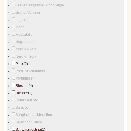
Grauer Burgunder/Pinot Grigio
Grüner Veltliner
Lagrein
Merlot
Muskateller
Negroamaro
Nero d’Avola
Nero di Troia
Pinot
(2)
Primitivo/Zinfandel
Portugieser
Riesling
(4)
Rivaner
(1)
Roter Veltliner
Samtrot
Sangiovese / Morellino
Sauvignon Blanc
Schwarzriesling
(1)