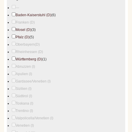
---
Baden-Kaiserstuhl (D)
(6)
Franken (D)
Mosel (D)
(3)
Pfalz (D)
(5)
Oberbayern(D)
Rheinhessen (D)
Württemberg (D)
(1)
Abruzzen (I)
Apulien (I)
Gardasee/Venetien (I)
Sizilien (I)
Südtirol (I)
Toskana (I)
Trentino (I)
Valpolicella/Venetien (I)
Venetien (I)