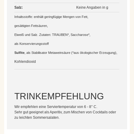
Salz:
Keine Angaben in g
Inhaltsstoffe: enthält geringfügige Mengen von Fett,
gesättigten
Fettsäuren,
Eiweiß und Salz. Zutaten: TRAUBEN*, Saccharose*,
als
Konservierungsstoff
Sulfite
, als Stabilisator Meta
weinsäure (*aus ökologischer Erzeugung),
Kohlendioxid
TRINKEMPFEHLUNG
Wir empfehlen eine Serviertemperatur von 6 - 8° C.
Sehr gut geeignet als Aperitiv, zum Mischen von Cocktails oder
zu leichten Sommersalaten.