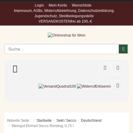
Login
Mein Konto
Wunschliste
Impressum, AGBs, Widerrufsbelehrung, Datenschutzerklärung,
Jugendschutz, Streitbeilegungsstelle
VERSANDKOSTENfrei ab 100,-€
Suchen
Suc
TOGGLE MENU
Aktuelle Seite:
Startseite
Sekt / Secco
Deutschland
Weingut Ehrhart Secco Riesling, 0,75 l