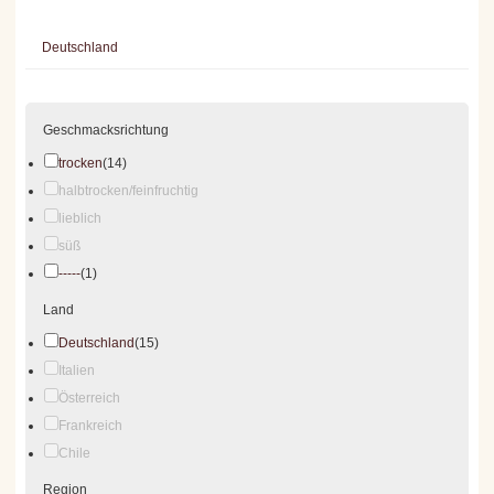
Deutschland
Geschmacksrichtung
trocken
(14)
halbtrocken/feinfruchtig
lieblich
süß
-----
(1)
Land
Deutschland
(15)
Italien
Österreich
Frankreich
Chile
Region