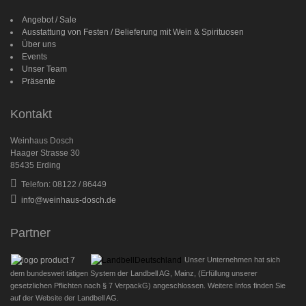
Angebot / Sale
Ausstattung von Festen / Belieferung mit Wein & Spirituosen
Über uns
Events
Unser Team
Präsente
Kontakt
Weinhaus Dosch
Haager Strasse 30
85435 Erding
Telefon: 08122 / 86449
info@weinhaus-dosch.de
Partner
Unser Unternehmen hat sich
dem bundesweit tätigen System der Landbell AG, Mainz, (Erfüllung unserer
gesetzlichen Pflichten nach § 7 VerpackG) angeschlossen. Weitere Infos finden Sie
auf der Website der Landbell AG.