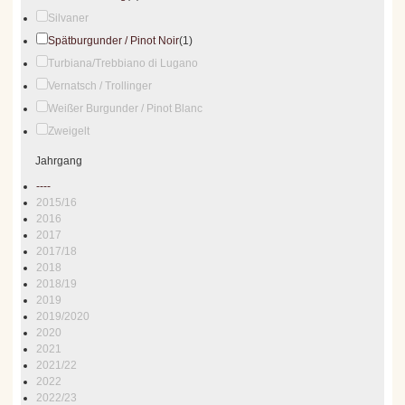
Silvaner
Spätburgunder / Pinot Noir
(1)
Turbiana/Trebbiano di Lugano
Vernatsch / Trollinger
Weißer Burgunder / Pinot Blanc
Zweigelt
Jahrgang
----
2015/16
2016
2017
2017/18
2018
2018/19
2019
2019/2020
2020
2021
2021/22
2022
2022/23