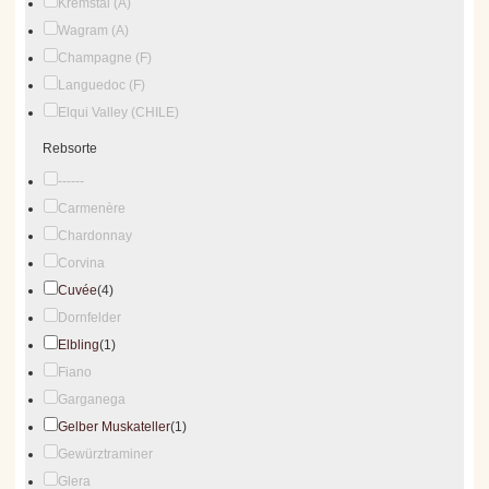
Kremstal (A)
Wagram (A)
Champagne (F)
Languedoc (F)
Elqui Valley (CHILE)
Rebsorte
------
Carmenère
Chardonnay
Corvina
Cuvée
(4)
Dornfelder
Elbling
(1)
Fiano
Garganega
Gelber Muskateller
(1)
Gewürztraminer
Glera