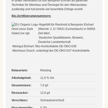
In dritter Generation ist nun Benjamin Ehrhart als gelernter
Techniker für Weinbau und Önologie für den Weinausbau
zuständig und hat bereits viel beachtete Erfolge erzielt.
Bio-Zertifizierungsnummern:
Abgefüllt für Reinhold & Benjamin Ehrhart
(Weinstr. 2, D-76831 Eschenbach) in 56856
Zell-Merl,
Deutscher Qualitätswein, Biowein,
Deutsche Landwirtschaft
Weingut Ehrhart: Öko-Kontrollstelle DE-ÖKO-039
Weinhaus Dosch: unterliegt der DE-ÖKO-037-Kontrollstelle
Rebsorte/n:
Riesling
Alkoholgehalt:
11,0 % Vol.
Gesamtsäure:
7,0 g/l
Restzucker:
12,0 g/l
Verschluss:
Schraubverschluß
Flaschengröße:
0,75l