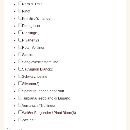
Nero di Troia
Pinot
Primitivo/Zinfandel
Portugieser
Riesling
(9)
Rivaner
(2)
Roter Veltliner
Samtrot
Sangiovese / Morellino
Sauvignon Blanc
(2)
Schwarzriesling
Silvaner
(2)
Spätburgunder / Pinot Noir
Turbiana/Trebbiano di Lugano
Vernatsch / Trollinger
Weißer Burgunder / Pinot Blanc
(6)
Zweigelt
Jahrgang