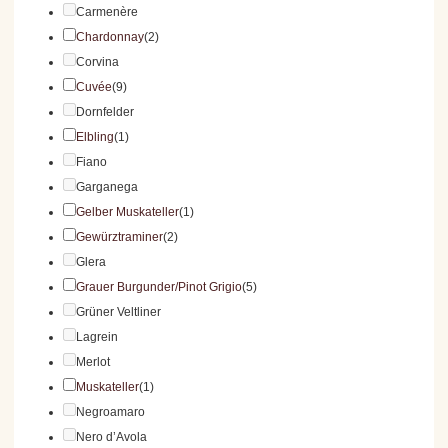
Carmenère
Chardonnay
(2)
Corvina
Cuvée
(9)
Dornfelder
Elbling
(1)
Fiano
Garganega
Gelber Muskateller
(1)
Gewürztraminer
(2)
Glera
Grauer Burgunder/Pinot Grigio
(5)
Grüner Veltliner
Lagrein
Merlot
Muskateller
(1)
Negroamaro
Nero d’Avola