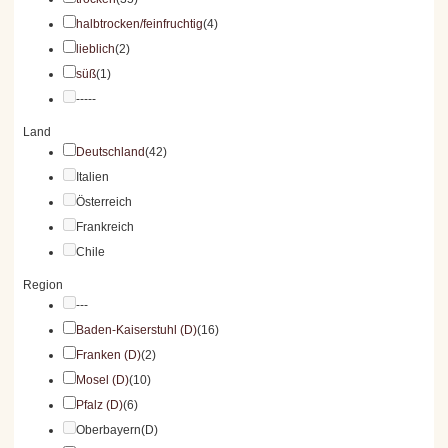
halbtrocken/feinfruchtig
(4)
lieblich
(2)
süß
(1)
-----
Land
Deutschland
(42)
Italien
Österreich
Frankreich
Chile
Region
---
Baden-Kaiserstuhl (D)
(16)
Franken (D)
(2)
Mosel (D)
(10)
Pfalz (D)
(6)
Oberbayern(D)