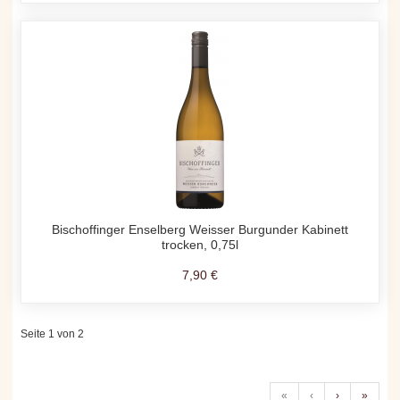
Bischoffinger Enselberg Weisser Burgunder Kabinett
trocken, 0,75l
7,90 €
Seite 1 von 2
«
‹
›
»