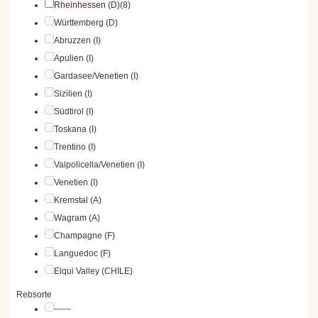
Rheinhessen (D)
(8)
Württemberg (D)
Abruzzen (I)
Apulien (I)
Gardasee/Venetien (I)
Sizilien (I)
Südtirol (I)
Toskana (I)
Trentino (I)
Valpolicella/Venetien (I)
Venetien (I)
Kremstal (A)
Wagram (A)
Champagne (F)
Languedoc (F)
Elqui Valley (CHILE)
Rebsorte
------