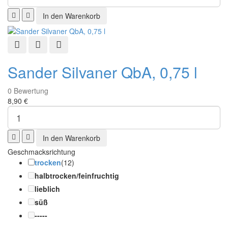
Schnellansicht
Zur Wunschliste hinzufügen
Zur Vergleichsliste hinzufügen
Sander Silvaner QbA, 0,75 l
0
Bewertung
8,90 €
Geschmacksrichtung
trocken
(12)
halbtrocken/feinfruchtig
lieblich
süß
-----