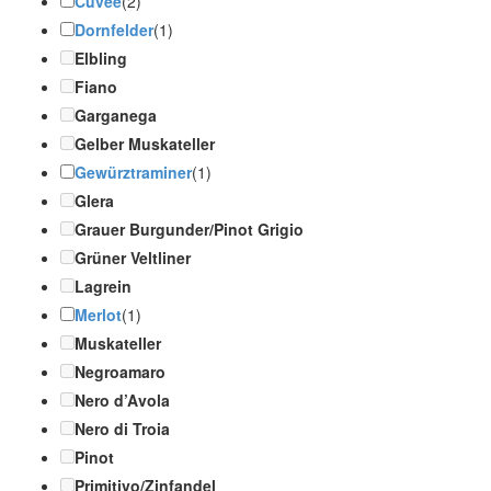
Cuvée
(2)
Dornfelder
(1)
Elbling
Fiano
Garganega
Gelber Muskateller
Gewürztraminer
(1)
Glera
Grauer Burgunder/Pinot Grigio
Grüner Veltliner
Lagrein
Merlot
(1)
Muskateller
Negroamaro
Nero d’Avola
Nero di Troia
Pinot
Primitivo/Zinfandel