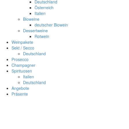
Deutschland
Österreich
Italien
Bioweine
deutscher Biowein
Dessertweine
Rotwein
Weinpakete
Sekt / Secco
Deutschland
Prosecco
Champagner
Spirituosen
Italien
Deutschland
Angebote
Präsente
Sc
×
Anmelden
Benutzername