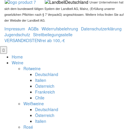
Unser Unternehmen hat
sich dem bundesweit tätigen System der Landbell AG, Mainz, (Erfüllung unserer
gesetzlichen Pflichten nach § 7 VerpackG) angeschlossen. Weitere Infos finden Sie auf
der Website der Landbell AG.
Impressum
AGBs
Widerrufsbelehrung
Datenschutzerklärung
Jugendschutz
Streitbeilegungsstelle
VERSANDKOSTENfrei ab 100,-€
nach
oben
Home
Weine
Rotweine
Deutschland
Italien
Österreich
Frankreich
Chile
Weißweine
Deutschland
Österreich
Italien
Rosé