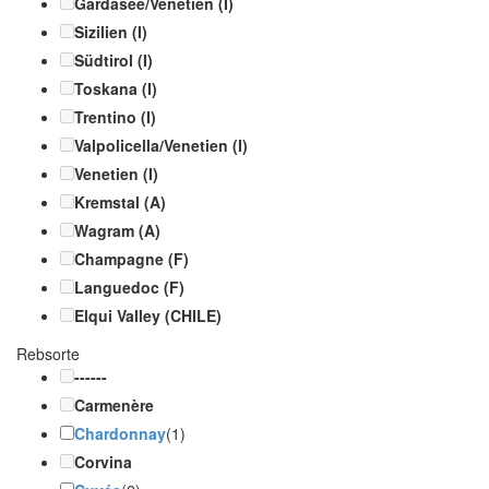
Gardasee/Venetien (I)
Sizilien (I)
Südtirol (I)
Toskana (I)
Trentino (I)
Valpolicella/Venetien (I)
Venetien (I)
Kremstal (A)
Wagram (A)
Champagne (F)
Languedoc (F)
Elqui Valley (CHILE)
Rebsorte
------
Carmenère
Chardonnay
(1)
Corvina