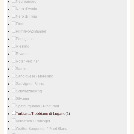
Negroamaro
Nero d’Avola
Nero di Troia
Pinot
Primitivo/Zinfandel
Portugieser
Riesling
Rivaner
Roter Veltliner
Samtrot
Sangiovese / Morellino
Sauvignon Blanc
Schwarzriesling
Silvaner
Spätburgunder / Pinot Noir
Turbiana/Trebbiano di Lugano
(1)
Vernatsch / Trollinger
Weißer Burgunder / Pinot Blanc