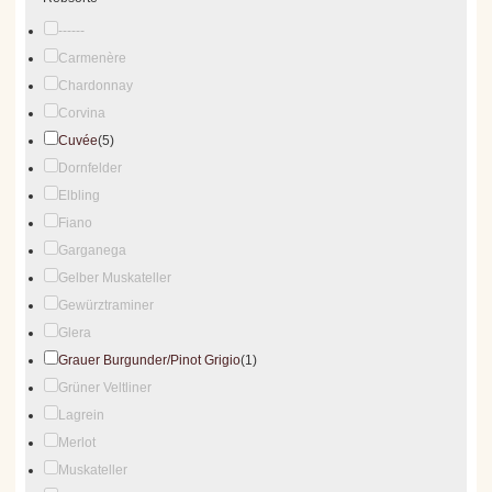
------
Carmenère
Chardonnay
Corvina
Cuvée
(5)
Dornfelder
Elbling
Fiano
Garganega
Gelber Muskateller
Gewürztraminer
Glera
Grauer Burgunder/Pinot Grigio
(1)
Grüner Veltliner
Lagrein
Merlot
Muskateller