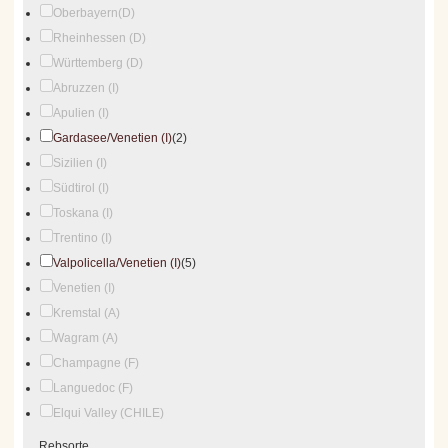
Oberbayern(D)
Rheinhessen (D)
Württemberg (D)
Abruzzen (I)
Apulien (I)
Gardasee/Venetien (I)
(2)
Sizilien (I)
Südtirol (I)
Toskana (I)
Trentino (I)
Valpolicella/Venetien (I)
(5)
Venetien (I)
Kremstal (A)
Wagram (A)
Champagne (F)
Languedoc (F)
Elqui Valley (CHILE)
Rebsorte