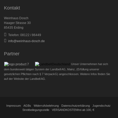
Kontakt
Weinhaus Dosch
Haager Strasse 30
85435 Erding
Telefon: 08122 / 86449
info@weinhaus-dosch.de
Partner
Unser Unternehmen hat sich
dem bundesweit tätigen System der Landbell AG, Mainz, (Erfüllung unserer
gesetzlichen Pflichten nach § 7 VerpackG) angeschlossen. Weitere Infos finden Sie
auf der Website der Landbell AG.
Impressum
AGBs
Widerrufsbelehrung
Datenschutzerklärung
Jugendschutz
Streitbeilegungsstelle
VERSANDKOSTENfrei ab 100,-€