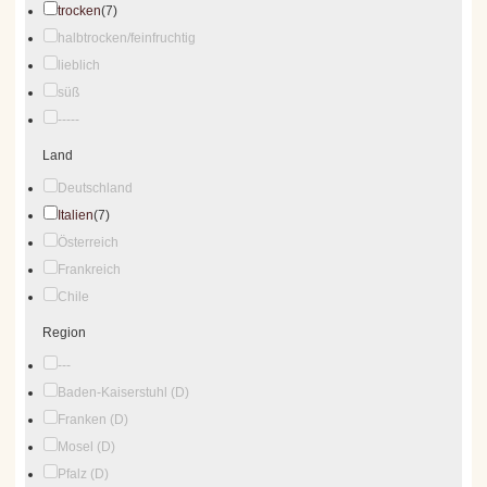
trocken
(7)
halbtrocken/feinfruchtig
lieblich
süß
-----
Land
Deutschland
Italien
(7)
Österreich
Frankreich
Chile
Region
---
Baden-Kaiserstuhl (D)
Franken (D)
Mosel (D)
Pfalz (D)