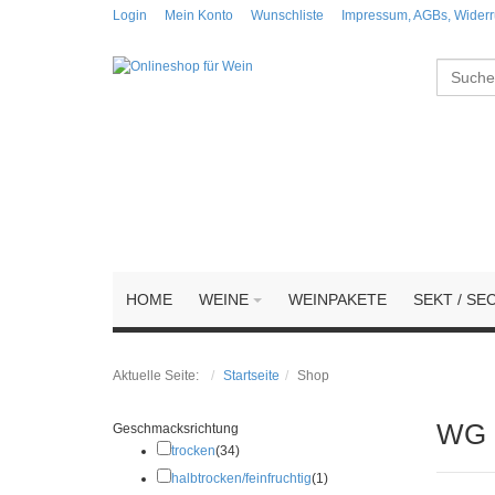
Login
Mein Konto
Wunschliste
Impressum, AGBs, Widerru
Suchen
HOME
WEINE
WEINPAKETE
SEKT / SE
Aktuelle Seite:
Startseite
Shop
WG B
Geschmacksrichtung
trocken
(34)
halbtrocken/feinfruchtig
(1)