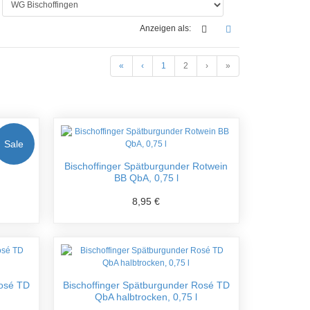
Anzeigen als:
«
‹
1
2
›
»
Sale
“ QbA
Bischoffinger Spätburgunder Rotwein
BB QbA, 0,75 l
8,95 €
Rosé TD
Bischoffinger Spätburgunder Rosé TD
QbA halbtrocken, 0,75 l