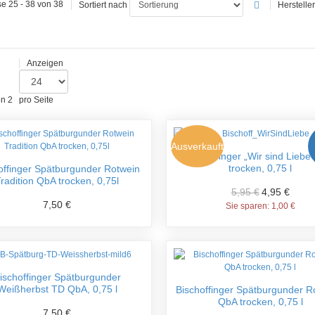
e 25 - 38 von 38
Sortiert nach
Hersteller
Anzeigen
on 2
pro Seite
Ausverkauft
Bischoffinger „Wir sind Liebe
trocken, 0,75 l
offinger Spätburgunder Rotwein
radition QbA trocken, 0,75l
5,95 €
4,95 €
7,50 €
Sie sparen:
1,00 €
ischoffinger Spätburgunder
Weißherbst TD QbA, 0,75 l
Bischoffinger Spätburgunder 
QbA trocken, 0,75 l
7,50 €