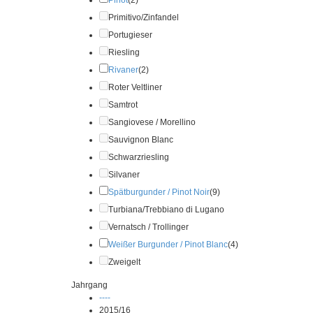
Primitivo/Zinfandel
Portugieser
Riesling
Rivaner
(2)
Roter Veltliner
Samtrot
Sangiovese / Morellino
Sauvignon Blanc
Schwarzriesling
Silvaner
Spätburgunder / Pinot Noir
(9)
Turbiana/Trebbiano di Lugano
Vernatsch / Trollinger
Weißer Burgunder / Pinot Blanc
(4)
Zweigelt
Jahrgang
----
2015/16