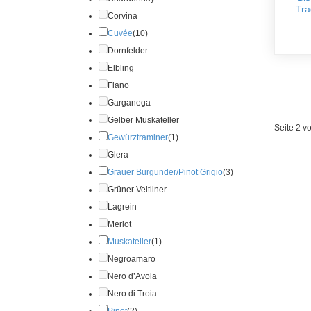
Tra
Corvina
Cuvée
(10)
Dornfelder
Elbling
Fiano
Garganega
Gelber Muskateller
Seite 2 v
Gewürztraminer
(1)
Glera
Grauer Burgunder/Pinot Grigio
(3)
Grüner Veltliner
Lagrein
Merlot
Muskateller
(1)
Negroamaro
Nero d’Avola
Nero di Troia
Pinot
(2)