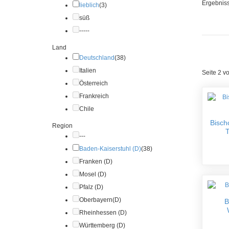
Ergebniss
lieblich
(3)
süß
-----
Land
Deutschland
(38)
Italien
Seite 2 v
Österreich
Frankreich
Chile
Bisch
Region
T
---
Baden-Kaiserstuhl (D)
(38)
Franken (D)
Mosel (D)
Pfalz (D)
Oberbayern(D)
B
Rheinhessen (D)
Württemberg (D)