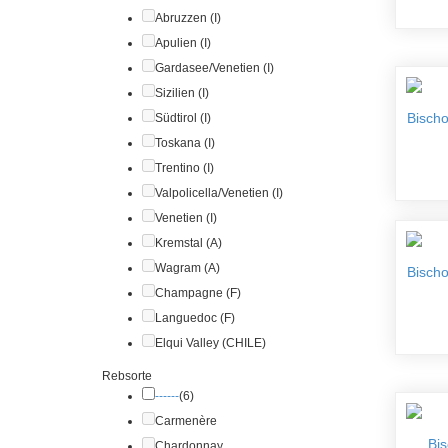
Abruzzen (I)
Apulien (I)
Gardasee/Venetien (I)
Sizilien (I)
Bischo
Südtirol (I)
Toskana (I)
Trentino (I)
Valpolicella/Venetien (I)
Venetien (I)
Kremstal (A)
Wagram (A)
Bischo
Champagne (F)
Languedoc (F)
Elqui Valley (CHILE)
Rebsorte
------
(6)
Carmenère
Bis
Chardonnay