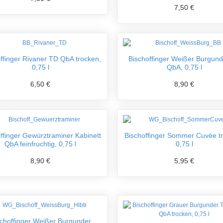
7,50 €
ffinger Rivaner TD QbA trocken,
Bischoffinger Weißer Burgun
0,75 l
QbA, 0,75 l
6,50 €
8,90 €
ffinger Gewürztraminer Kabinett
Bischoffinger Sommer Cuvée t
QbA feinfruchtig, 0,75 l
0,75 l
8,90 €
5,95 €
choffinger Weißer Burgunder