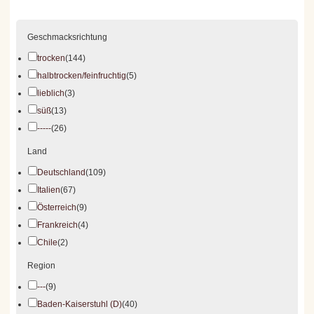
Geschmacksrichtung
trocken
(144)
halbtrocken/feinfruchtig
(5)
lieblich
(3)
süß
(13)
-----
(26)
Land
Deutschland
(109)
Italien
(67)
Österreich
(9)
Frankreich
(4)
Chile
(2)
Region
---
(9)
Baden-Kaiserstuhl (D)
(40)