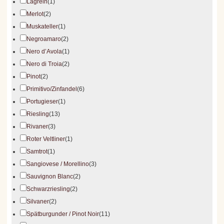
Lagrein
(1)
Merlot
(2)
Muskateller
(1)
Negroamaro
(2)
Nero d’Avola
(1)
Nero di Troia
(2)
Pinot
(2)
Primitivo/Zinfandel
(6)
Portugieser
(1)
Riesling
(13)
Rivaner
(3)
Roter Veltliner
(1)
Samtrot
(1)
Sangiovese / Morellino
(3)
Sauvignon Blanc
(2)
Schwarzriesling
(2)
Silvaner
(2)
Spätburgunder / Pinot Noir
(11)