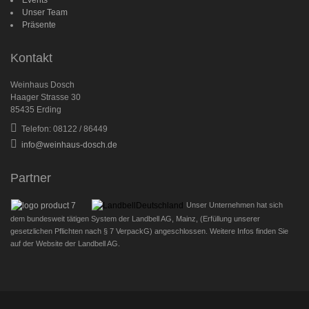
Events
Unser Team
Präsente
Kontakt
Weinhaus Dosch
Haager Strasse 30
85435 Erding
Telefon: 08122 / 86449
info@weinhaus-dosch.de
Partner
Unser Unternehmen hat sich
dem bundesweit tätigen System der Landbell AG, Mainz, (Erfüllung unserer
gesetzlichen Pflichten nach § 7 VerpackG) angeschlossen. Weitere Infos finden Sie
auf der Website der Landbell AG.