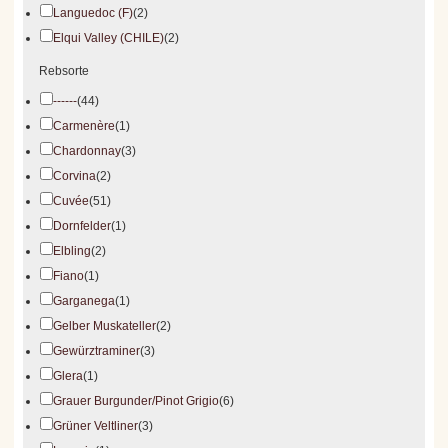
Languedoc (F)
(2)
Elqui Valley (CHILE)
(2)
Rebsorte
------
(44)
Carmenère
(1)
Chardonnay
(3)
Corvina
(2)
Cuvée
(51)
Dornfelder
(1)
Elbling
(2)
Fiano
(1)
Garganega
(1)
Gelber Muskateller
(2)
Gewürztraminer
(3)
Glera
(1)
Grauer Burgunder/Pinot Grigio
(6)
Grüner Veltliner
(3)