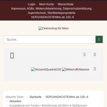
Login
Mein Konto
Wunschliste
Impressum, AGBs, Widerrufsbelehrung, Datenschutzerklärung,
Jugendschutz, Streitbeilegungsstelle
VERSANDKOSTENfrei ab 100,-€
Suchen
Suc
TOGGLE MENU
Aktuelle Seite:
Startseite
VERSANDKOSTENfrei ab 100,-€
Aktuelles
Ausstattung von Festen / Belieferung mit Wein & Spirituosen