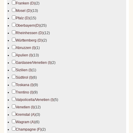
Franken (D)
(2)
Mosel (D)
(13)
Pfalz (D)
(15)
Oberbayern(D)
(25)
Rheinhessen (D)
(12)
Württemberg (D)
(2)
Abruzzen (I)
(1)
Apulien (I)
(13)
Gardasee/Venetien (I)
(2)
Sizilien (I)
(1)
Südtirol (I)
(6)
Toskana (I)
(9)
Trentino (I)
(9)
Valpolicella/Venetien (I)
(5)
Venetien (I)
(12)
Kremstal (A)
(3)
Wagram (A)
(6)
Champagne (F)
(2)