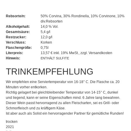
Rebsorte/n:
50% Corvina, 30% Rondinella, 10% Corvinone, 10%
div.Rebsorten
Alkoholgehalt:
14,0 % Vol.
Gesamtsäure:
5,4 g/l
Restzucker:
12,0 g/l
Verschluss:
Korken
Flaschengröße:
0,75l
Literpreis:
13,57 € inkl. 19% MwSt., zzgl. Versandkosten
Hinweis:
ENTHÄLT SULFITE
TRINKEMPFEHLUNG
Wir empfehlen eine Serviertemperatur von 16-18° C. Die Flasche ca. 20
Minuten vorher entkorken.
Richtig gelagert bei gleichbleibender Temperatur von 14-15° C, dunkel
und liegend, kann er seine Eigenschaften mind. 6 Jahre lang bewahren.
Dieser Wein passt hervorragend zu allen Fleischarten, sei es Grill- oder
Schmorfleisch und zu kräftigem Käse.
Ist aber auch als Solist ein hervorragender Partner für gemütliche Runden!
trocken
2021