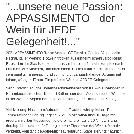
"...unsere neue Passion:
APPASSIMENTO - der
Wein für JEDE
Gelegenheit!..."
2021 APPASSIMENTO Rosso Veneto IGT Passito, Cantina Valpolicella
Negrar, Italien-Veneto, Rotwein trocken aus einheimischen(Valpolicella)
Rebsorten. Im Glas ist er sehr intensiv rubinrot, duftet sehr komplex nach
Früchten, wie Kirschen, und nach einem Hauch Vanille. Am Gaumen ist er
sehr samtig, harmonisch und vollmundig. Langanhaltender Abgang mit
feinen, wüzigen Tönen. Ein perfekter Wein zu JEDER Gelegenheit
Sehr unterschiedliche Bodenbeschaffenheiten von Kalk- bis Tonböden in
Höhenlagen zwischen 150 und 350 m über dem Meeresspiegel. Weinlese
in der zweiten Septemberhälfte. Antrocknung der Trauben für 60 Tage.
Vinifizierung: Nach dem Abbeeren der Trauben wird gekeltert. Die
Temperatur der Gärung liegt bei 25°C. Mazeration über 10 Tage mit
programmierten Pressungen, die dreimal pro Tag je 20 Minuten lang
durchgeführt werden. Abfüllung in neue Fässer, wo der Wein 4 Monate
verbleibt. Vollständige Apfel-Milchsäuregärung, Stabilisierung: natürlich.