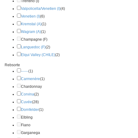
Trentino (I)
Valpolicella/Venetien (I)
(4)
Venetien (I)
(6)
Kremstal (A)
(1)
Wagram (A)
(1)
Champagne (F)
Languedoc (F)
(2)
Elqui Valley (CHILE)
(2)
Rebsorte
------
(1)
Carmenère
(1)
Chardonnay
Corvina
(2)
Cuvée
(28)
Dornfelder
(1)
Elbling
Fiano
Garganega