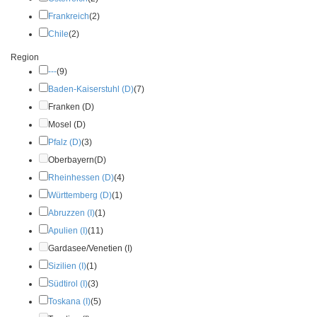
Frankreich
(2)
Chile
(2)
Region
---
(9)
Baden-Kaiserstuhl (D)
(7)
Franken (D)
Mosel (D)
Pfalz (D)
(3)
Oberbayern(D)
Rheinhessen (D)
(4)
Württemberg (D)
(1)
Abruzzen (I)
(1)
Apulien (I)
(11)
Gardasee/Venetien (I)
Sizilien (I)
(1)
Südtirol (I)
(3)
Toskana (I)
(5)