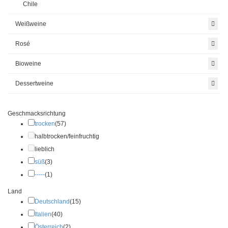
Chile
Weißweine
Rosé
Bioweine
Dessertweine
Geschmacksrichtung
trocken
(57)
halbtrocken/feinfruchtig
lieblich
süß
(3)
-----
(1)
Land
Deutschland
(15)
Italien
(40)
Österreich
(2)