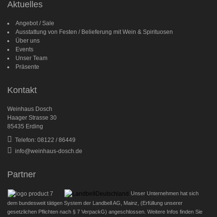
Aktuelles
Angebot / Sale
Ausstattung von Festen / Belieferung mit Wein & Spirituosen
Über uns
Events
Unser Team
Präsente
Kontakt
Weinhaus Dosch
Haager Strasse 30
85435 Erding
Telefon: 08122 / 86449
info@weinhaus-dosch.de
Partner
Unser Unternehmen hat sich
dem bundesweit tätigen System der Landbell AG, Mainz, (Erfüllung unserer
gesetzlichen Pflichten nach § 7 VerpackG) angeschlossen. Weitere Infos finden Sie