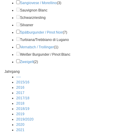
Sangiovese / Morellino
(3)
Sauvignon Blanc
Schwarzriesling
Silvaner
Spätburgunder / Pinot Noir
(7)
Turbiana/Trebbiano di Lugano
Vernatsch / Trollinger
(1)
Weißer Burgunder / Pinot Blanc
Zweigelt
(2)
Jahrgang
----
2015/16
2016
2017
2017/18
2018
2018/19
2019
2019/2020
2020
2021