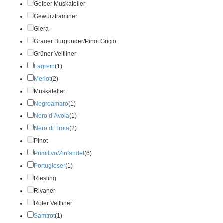
Gelber Muskateller
Gewürztraminer
Glera
Grauer Burgunder/Pinot Grigio
Grüner Veltliner
Lagrein
(1)
Merlot
(2)
Muskateller
Negroamaro
(1)
Nero d’Avola
(1)
Nero di Troia
(2)
Pinot
Primitivo/Zinfandel
(6)
Portugieser
(1)
Riesling
Rivaner
Roter Veltliner
Samtrot
(1)