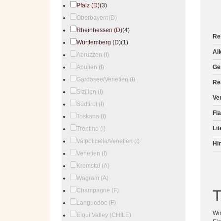
Pfalz (D)
(3)
Oberbayern(D)
Rheinhessen (D)
(4)
Re
Württemberg (D)
(1)
Al
Abruzzen (I)
Apulien (I)
Ge
Gardasee/Venetien (I)
Re
Sizilien (I)
Ve
Südtirol (I)
Fl
Toskana (I)
Lit
Trentino (I)
Valpolicella/Venetien (I)
Hi
Venetien (I)
Kremstal (A)
Wagram (A)
Champagne (F)
Languedoc (F)
Wir
Elqui Valley (CHILE)