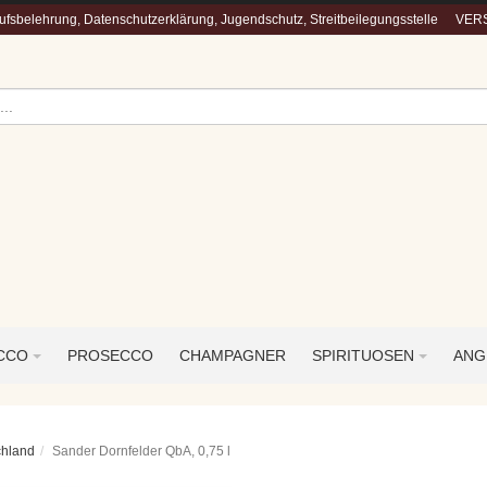
fsbelehrung, Datenschutzerklärung, Jugendschutz, Streitbeilegungsstelle
VERS
ECCO
PROSECCO
CHAMPAGNER
SPIRITUOSEN
ANG
chland
Sander Dornfelder QbA, 0,75 l