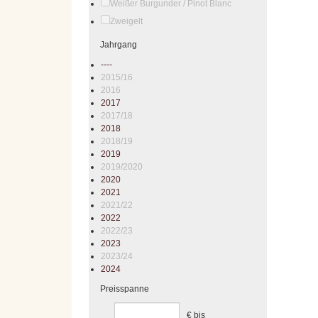
Weißer Burgunder / Pinot Blanc
Zweigelt
Jahrgang
----
2015/16
2016
2017
2017/18
2018
2018/19
2019
2019/2020
2020
2021
2021/22
2022
2022/23
2023
2023/24
2024
Preisspanne
€
bis