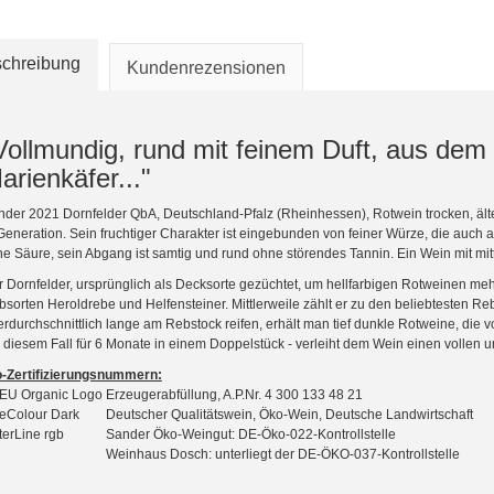
chreibung
Kundenrezensionen
Vollmundig, rund mit feinem Duft, aus de
arienkäfer..."
nder 2021 Dornfelder QbA, Deutschland-Pfalz (Rheinhessen), Rotwein trocken, äl
Generation. Sein fruchtiger Charakter ist eingebunden von feiner Würze, die auch
ne Säure, sein Abgang ist samtig und rund ohne störendes Tannin. Ein Wein mit mitt
 Dornfelder, ursprünglich als Decksorte gezüchtet, um hellfarbigen Rotweinen meh
sorten Heroldrebe und Helfensteiner. Mittlerweile zählt er zu den beliebtesten R
rdurchschnittlich lange am Rebstock reifen, erhält man tief dunkle Rotweine, die
n diesem Fall für 6 Monate in einem Doppelstück - verleiht dem Wein einen vollen 
o-Zertifizierungsnummern:
Erzeugerabfüllung, A.P.Nr. 4 300 133 48 21
Deutscher Qualitätswein, Öko-Wein, Deutsche Landwirtschaft
Sander Öko-Weingut: DE-Öko-022-Kontrollstelle
Weinhaus Dosch: unterliegt der DE-ÖKO-037-Kontrollstelle