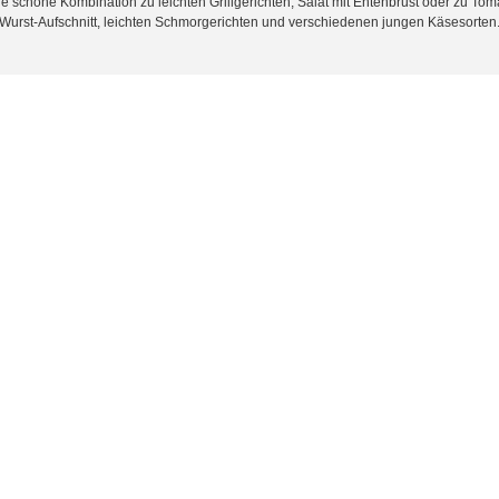
e schöne Kombination zu leichten Grillgerichten, Salat mit Entenbrust oder zu To
Wurst-Aufschnitt, leichten Schmorgerichten und verschiedenen jungen Käsesorten