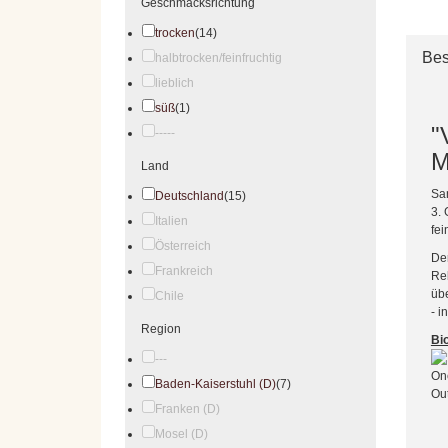
Geschmacksrichtung
trocken
(14)
Bes
halbtrocken/feinfruchtig
lieblich
süß
(1)
"
-----
M
Land
Sa
Deutschland
(15)
3. 
Italien
fei
Österreich
Der
Frankreich
Reb
übe
Chile
- i
Region
Bi
---
Baden-Kaiserstuhl (D)
(7)
Franken (D)
Mosel (D)