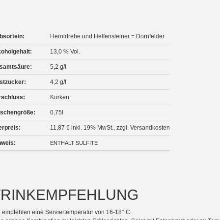
bsorte/n:
Heroldrebe und Helfensteiner = Dornfelder
koholgehalt:
13,0 % Vol.
samtsäure:
5,2 g/l
stzucker:
4,2 g/l
rschluss:
Korken
aschengröße:
0,75l
erpreis:
11,87 € inkl. 19% MwSt., zzgl. Versandkosten
nweis:
ENTHÄLT SULFITE
TRINKEMPFEHLUNG
 empfehlen eine Serviertemperatur von 16-18° C.