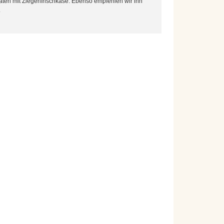
maten mit Ziegenfrischkäse. Ebenso empfehlen wir ihn
.