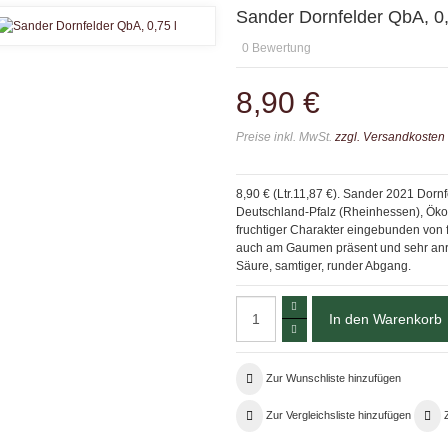
Sander Dornfelder QbA, 0,
0
Bewertung
8,90 €
Preise inkl. MwSt.
zzgl. Versandkosten
8,90 € (Ltr.11,87 €). Sander 2021 Dorn
Deutschland-Pfalz (Rheinhessen), Öko
fruchtiger Charakter eingebunden von 
auch am Gaumen präsent und sehr anre
Säure, samtiger, runder Abgang.
Zur Wunschliste hinzufügen
Zur Vergleichsliste hinzufügen