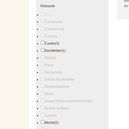
Ein
zu 
Rebsorte
------
Carmenère
Chardonnay
Corvina
Cuvée
(3)
Dornfelder
(1)
Elbling
Fiano
Garganega
Gelber Muskateller
Gewürztraminer
Glera
Grauer Burgunder/Pinot Grigio
Grüner Veltliner
Lagrein
Merlot
(2)