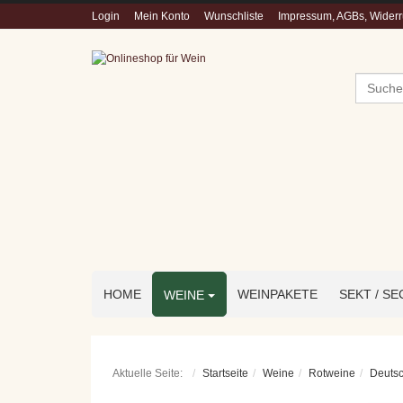
Login
Mein Konto
Wunschliste
Impressum, AGBs, Widerru
Suchen
HOME
WEINPAKETE
SEKT / S
WEINE
Aktuelle Seite:
Startseite
Weine
Rotweine
Deuts