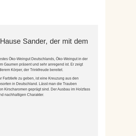
m Hause Sander, der mit dem
testes Öko-Weingut Deutschlands, Öko-Weingut in der
 am Gaumen präsent und sehr anregend ist. Er zeigt
lerem Körper, der Trinkfreude bereitet.
r Farbtiefe zu geben, ist eine Kreuzung aus den
ebsorten in Deutschland. Lässt man die Trauben
 von Kirscharomen geprägt sind. Der Ausbau im Holzfass
und nachhaltigen Charakter.