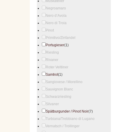
Muskateller
Negroamaro
Nero d’Avola
Nero di Troia
Pinot
Primitivo/Zinfandel
Portugieser
(1)
Riesling
Rivaner
Roter Veltliner
Samtrot
(1)
Sangiovese / Morellino
Sauvignon Blanc
Schwarzriesling
Silvaner
Spätburgunder / Pinot Noir
(7)
Turbiana/Trebbiano di Lugano
Vernatsch / Trollinger