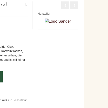
75 l
Weingut
Sander
Ehrhart
Merlot
KLEINER
QbA,
Hersteller:
WINGERT,
0,75
0,75
l
l
felder QbA,
-Rotwein trocken,
feiner Würze, die
gend ist mit feiner
Zurück zu: Deutschland