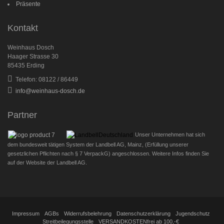
Präsente
Kontakt
Weinhaus Dosch
Haager Strasse 30
85435 Erding
Telefon: 08122 / 86449
info@weinhaus-dosch.de
Partner
Unser Unternehmen hat sich
dem bundesweit tätigen System der Landbell AG, Mainz, (Erfüllung unserer
gesetzlichen Pflichten nach § 7 VerpackG) angeschlossen. Weitere Infos finden Sie
auf der Website der Landbell AG.
Impressum
AGBs
Widerrufsbelehrung
Datenschutzerklärung
Jugendschutz
Streitbeilegungsstelle
VERSANDKOSTENfrei ab 100,-€