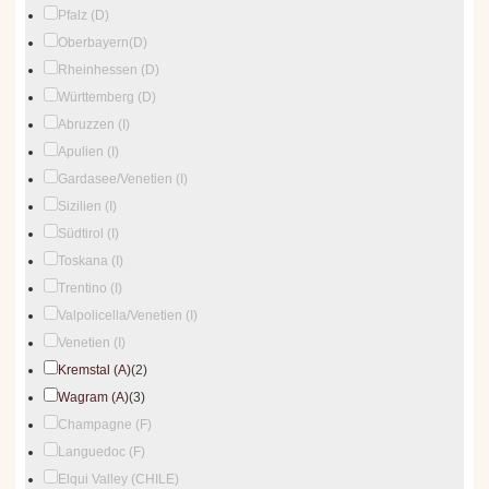
Pfalz (D)
Oberbayern(D)
Rheinhessen (D)
Württemberg (D)
Abruzzen (I)
Apulien (I)
Gardasee/Venetien (I)
Sizilien (I)
Südtirol (I)
Toskana (I)
Trentino (I)
Valpolicella/Venetien (I)
Venetien (I)
Kremstal (A)
(2)
Wagram (A)
(3)
Champagne (F)
Languedoc (F)
Elqui Valley (CHILE)