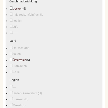
Geschmacksrichtung
trocken
(5)
halbtrocken/feinfruchtig
lieblich
süß
-----
Land
Deutschland
Italien
Österreich
(5)
Frankreich
Chile
Region
---
Baden-Kaiserstuhl (D)
Franken (D)
Mosel (D)