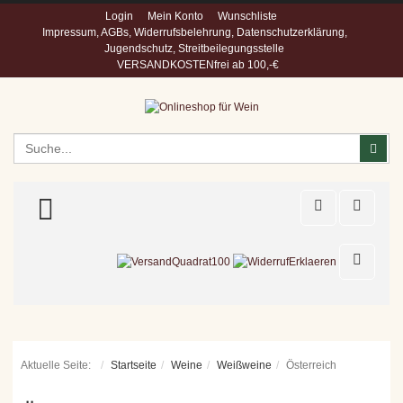
Login
Mein Konto
Wunschliste
Impressum, AGBs, Widerrufsbelehrung, Datenschutzerklärung,
Jugendschutz, Streitbeilegungsstelle
VERSANDKOSTENfrei ab 100,-€
Suchen
Suc
TOGGLE MENU
Aktuelle Seite:
Startseite
Weine
Weißweine
Österreich