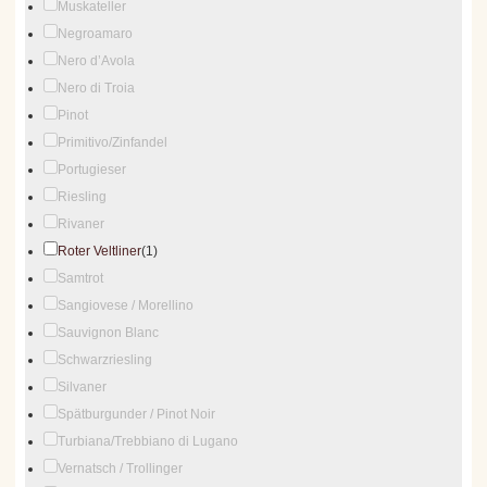
Muskateller
Negroamaro
Nero d’Avola
Nero di Troia
Pinot
Primitivo/Zinfandel
Portugieser
Riesling
Rivaner
Roter Veltliner
(1)
Samtrot
Sangiovese / Morellino
Sauvignon Blanc
Schwarzriesling
Silvaner
Spätburgunder / Pinot Noir
Turbiana/Trebbiano di Lugano
Vernatsch / Trollinger