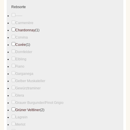
Rebsorte
------
Carmenère
Chardonnay
(1)
Corvina
Cuvée
(1)
Dornfelder
Elbling
Fiano
Garganega
Gelber Muskateller
Gewürztraminer
Glera
Grauer Burgunder/Pinot Grigio
Grüner Veltliner
(2)
Lagrein
Merlot