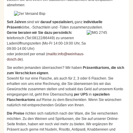
abnehmen:
Seit Jahren
sind wir
darauf spezialisiert,
ganz
individuelle
Präsent
körbe, -Schachteln und -Tüten zusammenzustellen.
Gerne beraten wir Sie dazu persönlich:
telefonisch (Tel:08122/86449) zu unseren
Ladenöffnungszeiten (Mo-Fr 14:00-19:00 Uhr, Sa
09:00-14:00 Uhr)
oder jederzeit per email (
mailto:info@weinhaus-
dosch.de
).
Sie wollen jemanden überraschen? Wir haben
Präsentkartons, die sich
zum Verschicken eignen
.
Sowohl für nur eine Flasche, als auch für 2, 3 oder 6 Flaschen. Sie
erhalten von uns eine Rechnung, die Sie überweisen bis wir das
Gewünschte zusammen stellen und sobald das Geld auf unserem Konto
eingegangen ist, geht Ihre Überraschung
per UPS
in
speziellen
Flaschenkartons
auf Reise zu dem Beschenkten. Wenn Sie wünschen
natürlich mit entsprechenden Grüßen von Ihnen.
Die Preise
richten sich natürlich nach der Ware, die Sie verschenken
möchten. Zu den Weinen und Spirituosen, die Sie auf unserer Online-
Seite finden, haben wir noch viel mehr zu bieten. Wir ergänzen Ihr
Präsent auch gerne mit Nudeln, Risotto, Antipasti, Knabbereien und