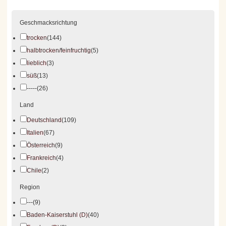
Geschmacksrichtung
trocken
(144)
halbtrocken/feinfruchtig
(5)
lieblich
(3)
süß
(13)
-----
(26)
Land
Deutschland
(109)
Italien
(67)
Österreich
(9)
Frankreich
(4)
Chile
(2)
Region
---
(9)
Baden-Kaiserstuhl (D)
(40)