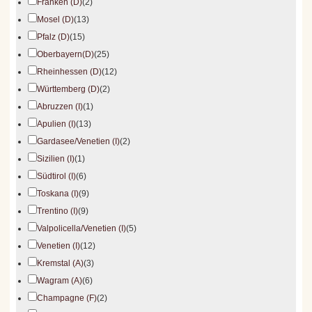
Franken (D)
(2)
Mosel (D)
(13)
Pfalz (D)
(15)
Oberbayern(D)
(25)
Rheinhessen (D)
(12)
Württemberg (D)
(2)
Abruzzen (I)
(1)
Apulien (I)
(13)
Gardasee/Venetien (I)
(2)
Sizilien (I)
(1)
Südtirol (I)
(6)
Toskana (I)
(9)
Trentino (I)
(9)
Valpolicella/Venetien (I)
(5)
Venetien (I)
(12)
Kremstal (A)
(3)
Wagram (A)
(6)
Champagne (F)
(2)