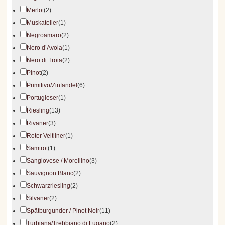
Merlot
(2)
Muskateller
(1)
Negroamaro
(2)
Nero d’Avola
(1)
Nero di Troia
(2)
Pinot
(2)
Primitivo/Zinfandel
(6)
Portugieser
(1)
Riesling
(13)
Rivaner
(3)
Roter Veltliner
(1)
Samtrot
(1)
Sangiovese / Morellino
(3)
Sauvignon Blanc
(2)
Schwarzriesling
(2)
Silvaner
(2)
Spätburgunder / Pinot Noir
(11)
Turbiana/Trebbiano di Lugano
(2)