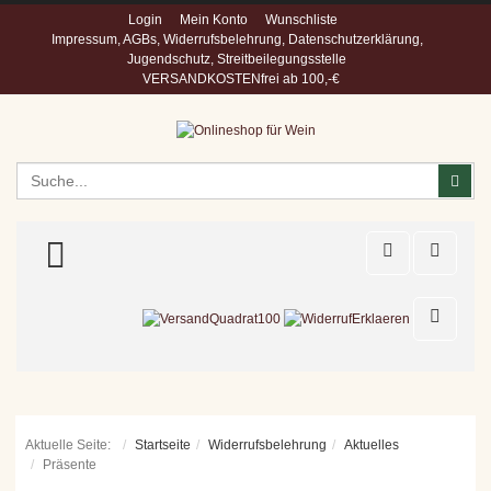
Login
Mein Konto
Wunschliste
Impressum, AGBs, Widerrufsbelehrung, Datenschutzerklärung,
Jugendschutz, Streitbeilegungsstelle
VERSANDKOSTENfrei ab 100,-€
Suchen
Suc
TOGGLE MENU
Aktuelle Seite:
Startseite
Widerrufsbelehrung
Aktuelles
Präsente