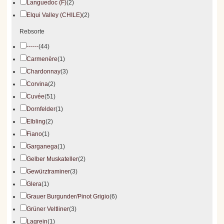
Languedoc (F)
(2)
Elqui Valley (CHILE)
(2)
Rebsorte
------
(44)
Carmenère
(1)
Chardonnay
(3)
Corvina
(2)
Cuvée
(51)
Dornfelder
(1)
Elbling
(2)
Fiano
(1)
Garganega
(1)
Gelber Muskateller
(2)
Gewürztraminer
(3)
Glera
(1)
Grauer Burgunder/Pinot Grigio
(6)
Grüner Veltliner
(3)
Lagrein
(1)