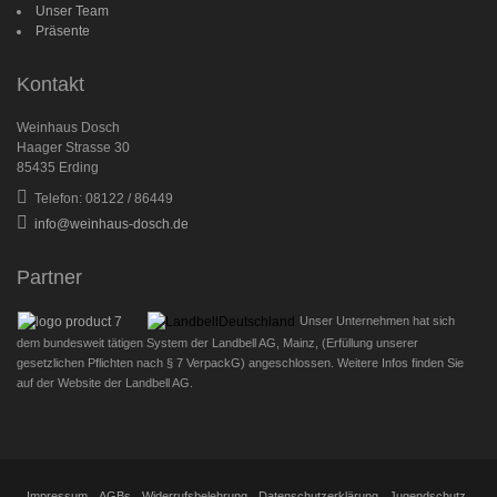
Unser Team
Präsente
Kontakt
Weinhaus Dosch
Haager Strasse 30
85435 Erding
Telefon: 08122 / 86449
info@weinhaus-dosch.de
Partner
Unser Unternehmen hat sich
dem bundesweit tätigen System der Landbell AG, Mainz, (Erfüllung unserer
gesetzlichen Pflichten nach § 7 VerpackG) angeschlossen. Weitere Infos finden Sie
auf der Website der Landbell AG.
Impressum
AGBs
Widerrufsbelehrung
Datenschutzerklärung
Jugendschutz