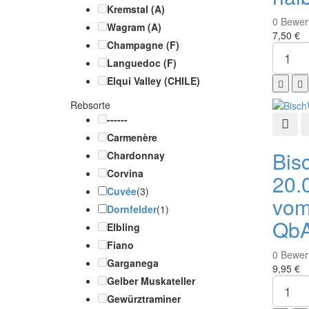
Kremstal (A)
0
Bewer
Wagram (A)
7,50 €
Champagne (F)
Languedoc (F)
Elqui Valley (CHILE)
Rebsorte
------
Schn
Carmenère
Bis
Chardonnay
Corvina
20.
Cuvée
(3)
vom
Dornfelder
(1)
QbA
Elbling
Fiano
0
Bewer
Garganega
9,95 €
Gelber Muskateller
Gewürztraminer