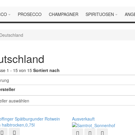
CCO
PROSECCO
CHAMPAGNER
SPIRITUOSEN
ANG
Deutschland
utschland
se 1 - 15 von 15
Sortiert nach
rsteller
Ausverkauft
ellansicht
Zur Wunschliste hinzufügen
Zur Vergleichsliste hinzufügen
Schnellansicht
Zur Wunschliste hinzu
Zur Vergleichsli