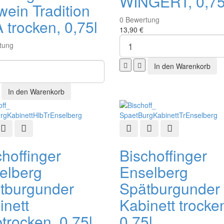
WINGERT, 0,75
wein Tradition
0
Bewertung
 trocken, 0,75l
13,90 €
tung
ellansicht
Zur Wunschliste hinzufügen
Zur Vergleichsliste hinzufügen
Schnellansicht
Zur Wunschliste hinzu
Zur Vergleichsli
choffinger
Bischoffinger
elberg
Enselberg
tburgunder
Spätburgunder
inett
Kabinett trocke
trocken, 0,75l
0,75l