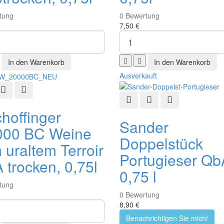
tung
0
Bewertung
7,50 €
Ausverkauft
ellansicht
Zur Wunschliste hinzufügen
Zur Vergleichsliste hinzufügen
Schnellansicht
Zur Wunschliste hinzu
Zur Vergleichsli
choffinger
Sander
000 BC Weine
Doppelstück
 uraltem Terroir
Portugieser Qb
 trocken, 0,75l
0,75 l
tung
0
Bewertung
8,90 €
Benachrichtigen Sie mich!