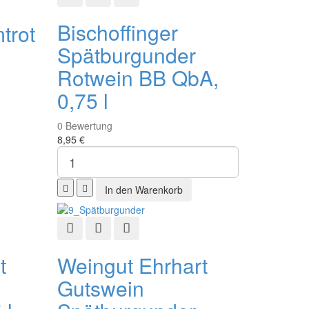
Bischoffinger
trot
Spätburgunder
Rotwein BB QbA,
0,75 l
0
Bewertung
8,95 €
fügen
ste hinzufügen
Schnellansicht
Zur Wunschliste hinzufügen
Zur Vergleichsliste hinzufügen
t
Weingut Ehrhart
Gutswein