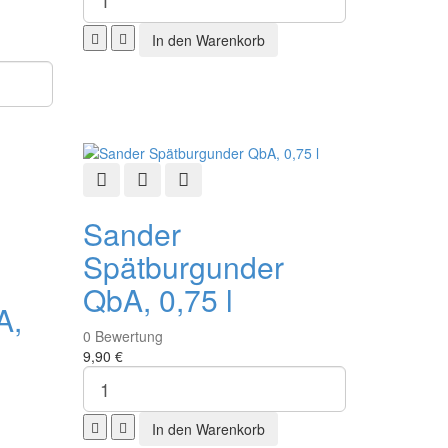
Schnellansicht
Zur Wunschliste hinzufügen
Zur Vergleichsliste hinzufügen
fügen
ste hinzufügen
Sander
Spätburgunder
QbA, 0,75 l
A,
0
Bewertung
9,90 €