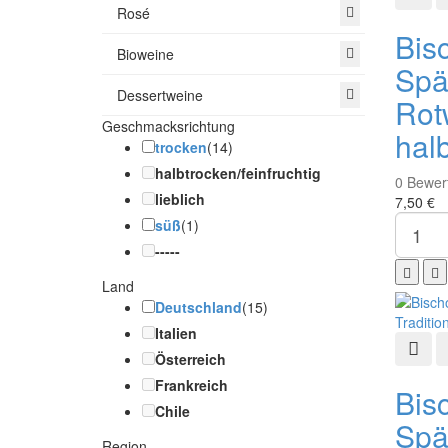
Rosé
Bis
Bioweine
Spä
Dessertweine
Rot
Geschmacksrichtung
hal
trocken
(14)
halbtrocken/feinfruchtig
0
Bewer
lieblich
7,50 €
süß
(1)
-----
Land
Deutschland
(15)
Italien
Schn
Österreich
Frankreich
Bis
Chile
Spä
Region