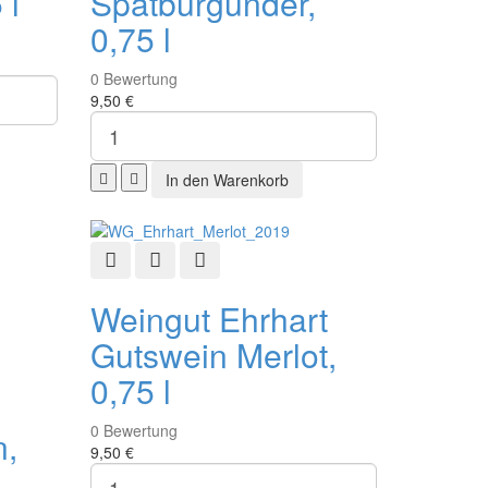
 l
Spätburgunder,
0,75 l
0
Bewertung
9,50 €
Schnellansicht
Zur Wunschliste hinzufügen
Zur Vergleichsliste hinzufügen
fügen
ste hinzufügen
Weingut Ehrhart
Gutswein Merlot,
0,75 l
0
Bewertung
n,
9,50 €