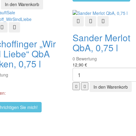
auft
Sale
Schnellansicht
Zur Wunschliste hinzu
Zur Vergleichsli
ellansicht
Zur Wunschliste hinzufügen
Zur Vergleichsliste hinzufügen
Sander Merlot
hoffinger „Wir
QbA, 0,75 l
d Liebe“ QbA
0
Bewertung
ken, 0,75 l
12,90 €
tung
en:
richtigen Sie mich!