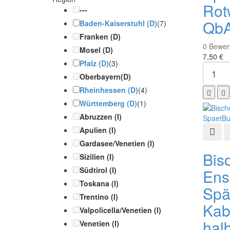
Rot
---
QbA
Baden-Kaiserstuhl (D)
(7)
Franken (D)
0
Bewer
Mosel (D)
7,50 €
Pfalz (D)
(3)
Oberbayern(D)
Rheinhessen (D)
(4)
Württemberg (D)
(1)
Abruzzen (I)
Apulien (I)
Schn
Gardasee/Venetien (I)
Bis
Sizilien (I)
Südtirol (I)
Ens
Toskana (I)
Spä
Trentino (I)
Kab
Valpolicella/Venetien (I)
halb
Venetien (I)