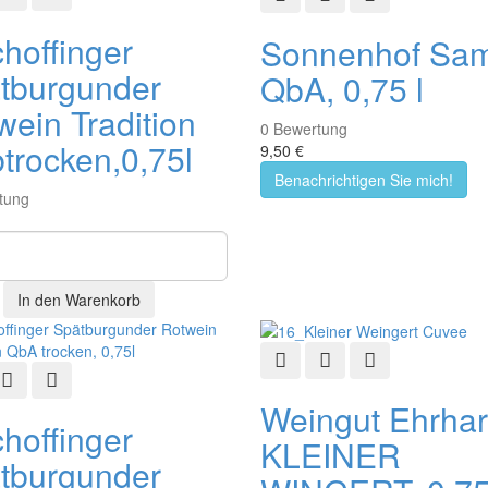
choffinger
Sonnenhof Sam
tburgunder
QbA, 0,75 l
wein Tradition
0
Bewertung
btrocken,0,75l
9,50 €
Benachrichtigen Sie mich!
tung
Schnellansicht
Zur Wunschliste hinzu
Zur Vergleichsli
ellansicht
Zur Wunschliste hinzufügen
Zur Vergleichsliste hinzufügen
Weingut Ehrhar
choffinger
KLEINER
tburgunder