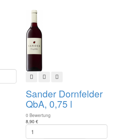
fügen
ste hinzufügen
Schnellansicht
Zur Wunschliste hinzufügen
Zur Vergleichsliste hinzufügen
Sander Dornfelder
QbA, 0,75 l
0
Bewertung
8,90 €