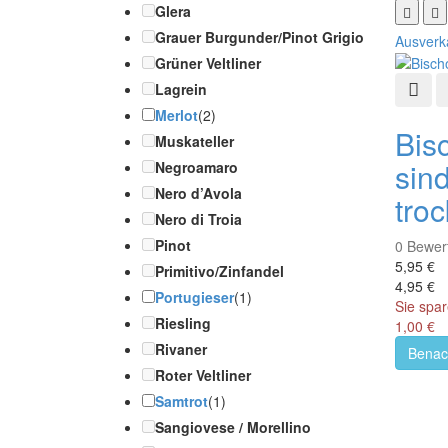
Glera
Grauer Burgunder/Pinot Grigio
Ausverk
Grüner Veltliner
Lagrein
Schn
Merlot
(2)
Bisc
Muskateller
sin
Negroamaro
Nero d’Avola
troc
Nero di Troia
Pinot
0
Bewer
5,95 €
Primitivo/Zinfandel
4,95 €
Portugieser
(1)
Sie spar
Riesling
1,00 €
Rivaner
Benach
Roter Veltliner
Samtrot
(1)
Sangiovese / Morellino