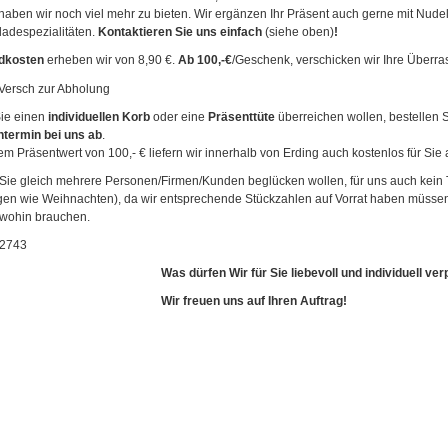
 haben wir noch viel mehr zu bieten. Wir ergänzen Ihr Präsent auch gerne mit Nudel
adespezialitäten.
Kontaktieren Sie uns einfach
(siehe oben)
!
dkosten
erheben wir von 8,90 €.
Ab 100,-€
/Geschenk, verschicken wir Ihre Überr
ie einen
individuellen Korb
oder eine
Präsenttüte
überreichen wollen, bestellen S
termin bei uns ab
.
em Präsentwert von 100,- € liefern wir innerhalb von Erding auch kostenlos für Sie 
 Sie gleich mehrere Personen/Firmen/Kunden beglücken wollen, für uns auch kein 
gen wie Weihnachten), da wir entsprechende Stückzahlen auf Vorrat haben müsse
wohin brauchen.
Was dürfen Wir für Sie liebevoll und individuell ve
Wir freuen uns auf Ihren Auftrag!