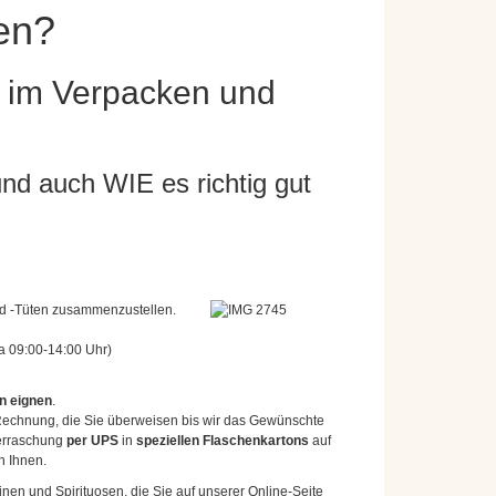
en?
is im Verpacken und
d auch WIE es richtig gut
nd -Tüten zusammenzustellen.
a 09:00-14:00 Uhr)
n eignen
.
e Rechnung, die Sie überweisen bis wir das Gewünschte
berraschung
per UPS
in
speziellen Flaschenkartons
auf
n Ihnen.
nen und Spirituosen, die Sie auf unserer Online-Seite