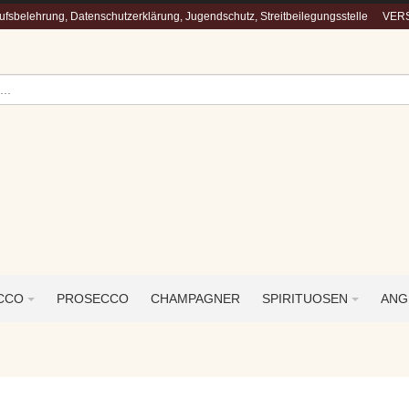
fsbelehrung, Datenschutzerklärung, Jugendschutz, Streitbeilegungsstelle
VERS
ECCO
PROSECCO
CHAMPAGNER
SPIRITUOSEN
ANG